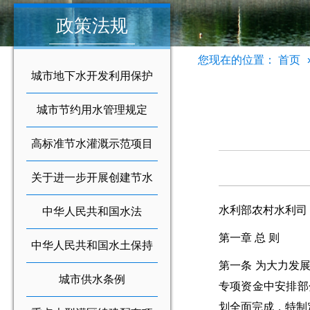
政策法规
您现在的位置：
首页
城市地下水开发利用保护
条例
城市节约用水管理规定
高标准节水灌溉示范项目
建设管理办法
关于进一步开展创建节水
水利部农村水利司
型城市活动的通知
中华人民共和国水法
第一章 总 则
中华人民共和国水土保持
第一条 为大力发
法
城市供水条例
专项资金中安排部
划全面完成，特制