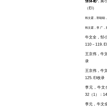
张体彬
*
,
展
（
EI
）
韩文霆，郭聪聪
韩文霆
，
李
广
，
牛文全，邹小
110－119. 
王京伟，牛文
录
王京伟，牛文
125. EI收录
李元，牛文
32（1）：147
李元，牛文