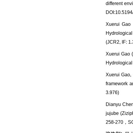
different en
DOI:10.5194/
Xuerui Gao 
Hydrological
(JCR2, IF: 1
Xuerui Gao (
Hydrological
Xuerui Gao,
framework an
3.976)
Dianyu Chen,
jujube (Ziz
258-270，