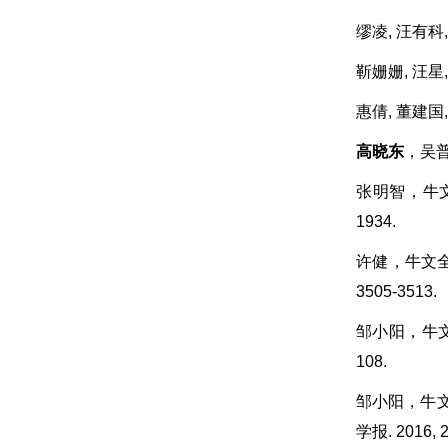
缪凌, 汪有科
靳姗姗, 汪星
惠倩, 董建国
高晓东
，吴普
张明智，牛文
1934.
许健，牛文全
3505-3513.
邹小阳，牛文
108.
邹小阳，牛文
学报. 2016, 