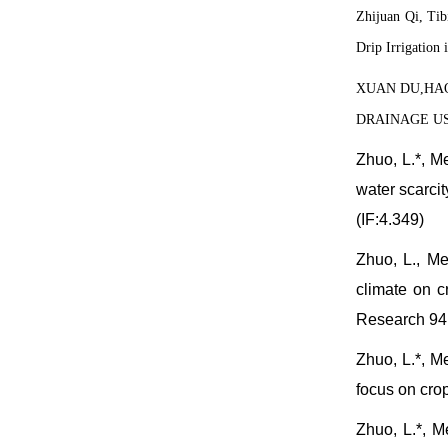
Zhijuan Qi, Ti
Drip Irrigation 
XUAN DU
,HA
DRAINAGE USI
Zhuo, L.*, M
water scarci
(IF:4.349)
Zhuo, L., Me
climate on c
Research 94,
Zhuo, L.*, M
focus on cro
Zhuo, L.*, M