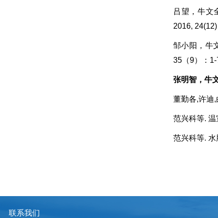
吕望，牛文全
2016, 24(12
邹小阳，牛文
35（9）：1-7,
张明智，牛
董勤各,许迪,
范兴科等.
温
范兴科等.
水
联系我们