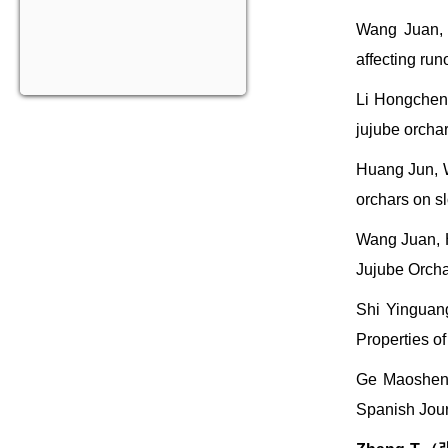
Wang Juan, H
affecting ru
Li Hongchen,
jujube orch
Huang Jun, W
orchars on 
Wang Juan, H
Jujube Orch
Shi Yinguang
Properties o
Ge Maosheng,
Spanish Jour