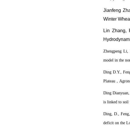
Jianfeng Zh
Winter
Wheat
Lin Zhang, 
Hydrodynamic
Zhengpeng Li,
model in the no
Ding D.Y.,
Fen
Plateau
，
Agron
Ding Dianyuan,
is linked to soil
Ding, D., Feng,
deficit on the L