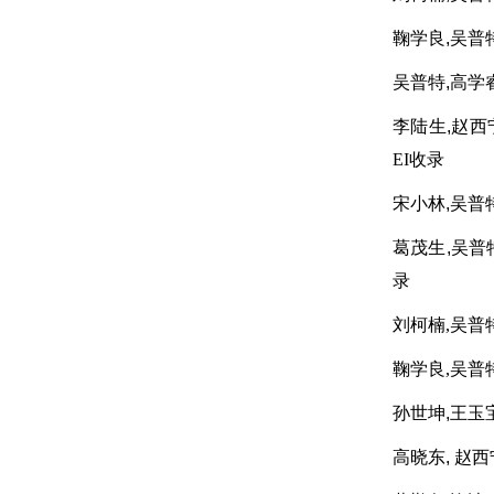
鞠学良,吴普特,
吴普特,高学睿
李陆生,赵西宁
EI收录
宋小林,吴普特
葛茂生,吴普特
录
刘柯楠,吴普特
鞠学良,吴普特,
孙世坤,王玉宝
高晓东
, 赵