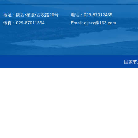
地址：陕西•杨凌•西农路26号
电话：029-87012465
传真：029-87011354
Email: gjjszx@163.com
国家节