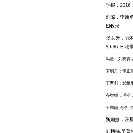
学报，2016，
刘璐，李康勇
EI收录
张以升，张
59-66. EI
收
,
冯浩
，
刘晓青
宋明丹
；
李正
丁晋利
；
武继
齐智娟；冯浩
,
,
王增丽
冯浩
靳姗姗，汪星
刘柯楠,吴普特