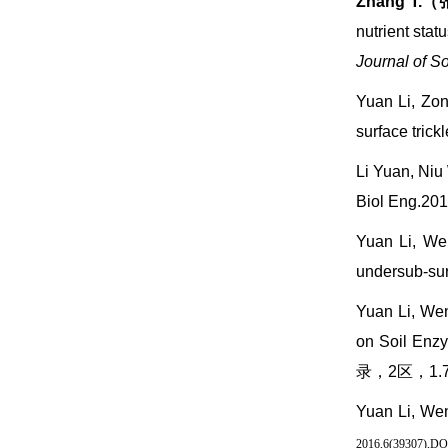
Zhang T
.
（
nutrient stat
Journal of S
Yuan Li, Zon
surface trick
Li Yuan, Niu
Biol Eng.2
Yuan Li, We
undersub-sur
Yuan Li, We
on Soil Enzy
录，2区，1.7
Yuan Li, W
2016,
6
(
39307
),
DOI