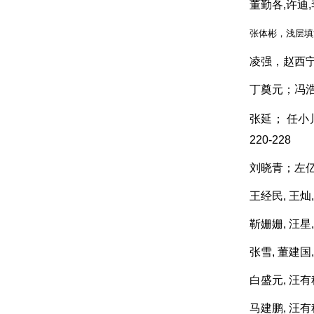
董勤各,许迪,
张体彬，
浅层填
凌强，赵西宁
丁奠元；冯浩
张延； 任小
220-228
刘晓青；左亿
王经民, 王灿
靳姗姗, 汪星
张雪, 董建国
白盛元, 汪有
马建鹏, 汪有