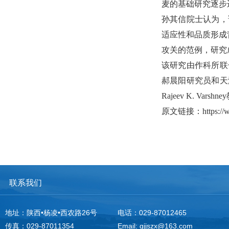
麦的基础研究逐步
孙其信院士认为，
适应性和品质形成
攻关的范例，研究
该研究由作科所联
郝晨阳研究员和天
Rajeev K. Varshney
原文链接：
https:/
联系我们
地址：陕西•杨凌•西农路26号
电话：029-87012465
传真：029-87011354
Email: gjjszx@163.com