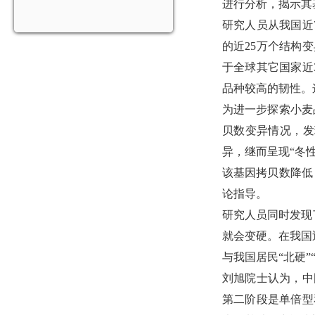
进行分析，揭示其
研究人员从我国近
的近
25
万个结构变
于全球其它国家近
品种较高的韧性。
为进一步探索小麦
贝数变异情况，发
异，继而呈现
“
冬
该基因拷贝数降低
论指导。
研究人员同时发现
就会变硬。在我国
与我国居民
“
北硬
”
刘旭院士认为，中
第二阶段是单倍型