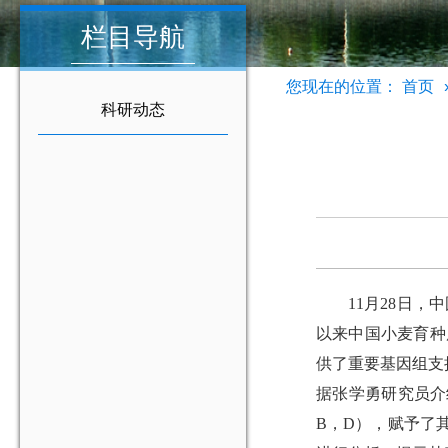
栏目导航
您现在的位置：
首页
科研动态
11
月
28
日，中
以来中国小麦育种
供了重要基因组支
据张学勇研究员介
B
，
D
），赋予了