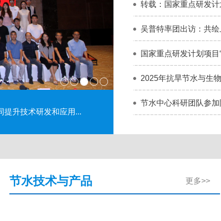
转载：国家重点研发计
吴普特率团出访：共绘
国家重点研发计划项目“
2025年抗旱节水与
节水中心科研团队参加
提升技术研发和应用...
水智慧集雨补灌技...
米脂县成功举办
会议
节水技术与产品
更多>>