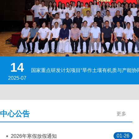
14
国家重点研发计划项目“旱作土壤有机质与产能协同
2025-07
21
18
24
15
国家重点研发计划子课题 “陕北黄土丘陵苹果改土增
吴普特率团出访：共绘上合农业合作新图景
2025年抗旱节水与生物有机肥改土技术培训会在
节水中心科研团队参加陕西省农业节水技术体系
2025-10
2025-07
2025-05
2025-05
中心公告
更多
01-26
2026年寒假放假通知