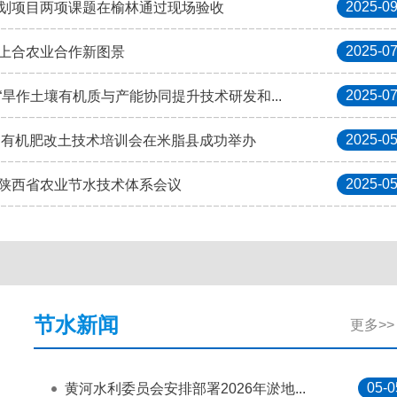
2025-09
划项目两项课题在榆林通过现场验收
2025-07
上合农业合作新图景
2025-07
旱作土壤有机质与产能协同提升技术研发和...
2025-05
生物有机肥改土技术培训会在米脂县成功举办
2025-05
陕西省农业节水技术体系会议
节水新闻
更多>>
05-0
黄河水利委员会安排部署2026年淤地...