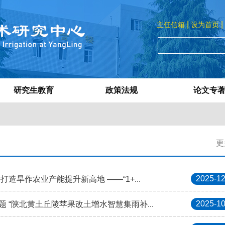
|
|
主任信箱
设为首页
研究生教育
政策法规
论文专
更
2025-12
造旱作农业产能提升新高地 ——“1+...
2025-10
 “陕北黄土丘陵苹果改土增水智慧集雨补...