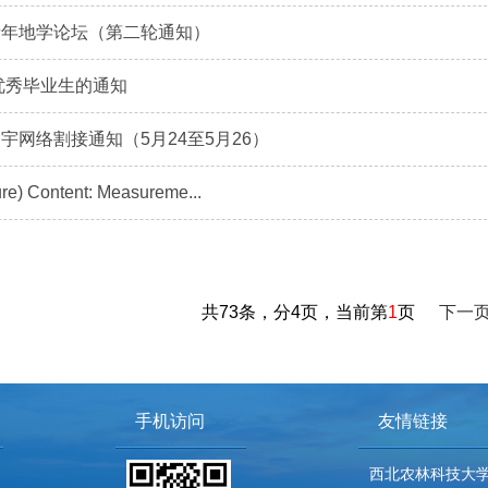
青年地学论坛（第二轮通知）
届优秀毕业生的通知
宇网络割接通知（5月24至5月26）
ure) Content: Measureme...
共73条，分4页，当前第
1
页
下一
手机访问
友情链接
西北农林科技大